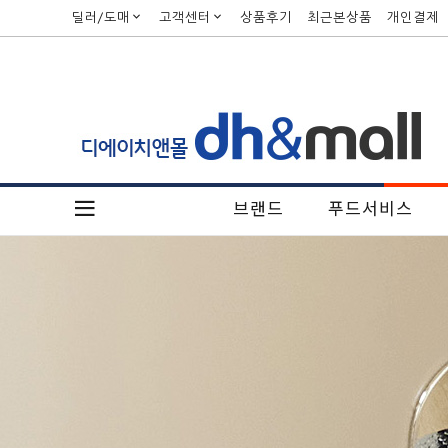
딜러/도매
고객센터
상품후기
최근본상품
개인결제
브랜드
푸드서비스