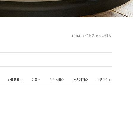
HOME
>
쓰레기통
>
내화성
상품등록순
이름순
인기상품순
높은가격순
낮은가격순