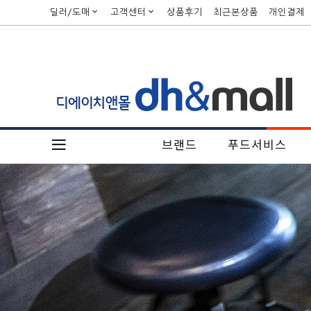
딜러/도매
고객센터
상품후기
최근본상품
개인결제
브랜드
푸드서비스