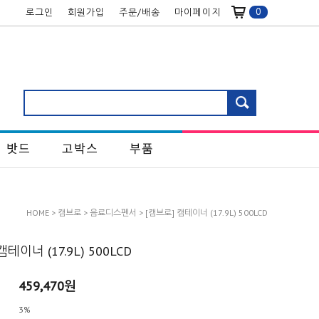
0
로그인
회원가입
주문/배송
마이페이지
밧드
고박스
부품
HOME
>
캠브로
>
음료디스펜서
> [캠브로] 캠테이너 (17.9L) 500LCD
테이너 (17.9L) 500LCD
459,470원
3%