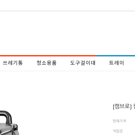
쓰레기통
청소용품
도구걸이대
트레이
[캠브로] 캠
판매가격
적립금