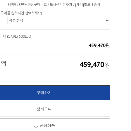
3천원 / 5만원이상구매무료 / 도서산간은추가 / [케터]별도배송비
 구매를 원하시면 선택하세요)
 (17.9L) 500LCD
459,470
원
금액
459,470
원
구매하기
장바구니
관심상품